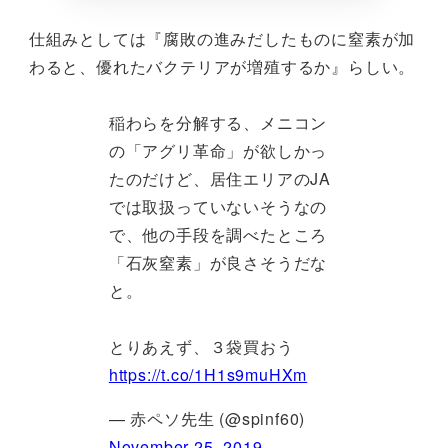
仕組みとしては『腐敗の進みだしたものに窒素が加
わると、優れたバクテリアが増殖するか』らしい。
稲わらを分解する、メニコン
の「アグリ革命」が欲しかっ
たのだけど、居住エリアのJA
では取扱っていないそうなの
で、他の手段を調べたところ
「石灰窒素」が良さそうだな
と。
とりあえず、３袋買おう
https://t.co/1H1s9muHXm
— 赤ペソ先生 (@spinf60)
November 25, 2019