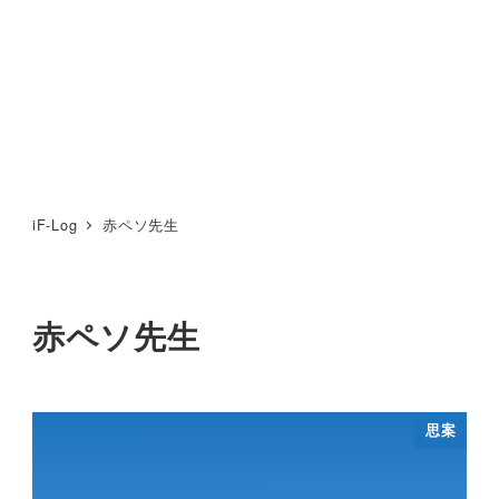
iF-Log
赤ペソ先生
赤ペソ先生
思案