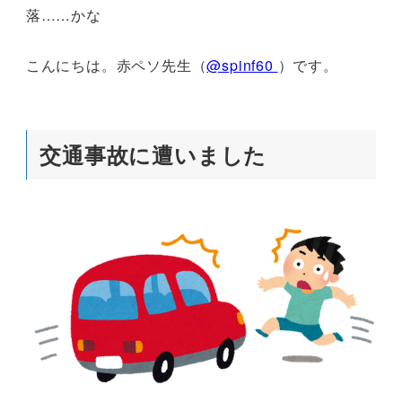
落……かな
こんにちは。赤ペソ先生（
@spinf60
）です。
交通事故に遭いました