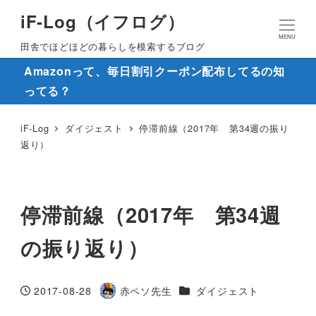
iF-Log（イフログ）
MENU
田舎でほどほどの暮らしを模索するブログ
Amazonって、毎日割引クーポン配布してるの知
ってる？
iF-Log
ダイジェスト
停滞前線（2017年 第34週の振り
返り）
停滞前線（2017年 第34週
の振り返り）
カテゴリー
2017-08-28
赤ペソ先生
ダイジェスト
投稿日
著
者