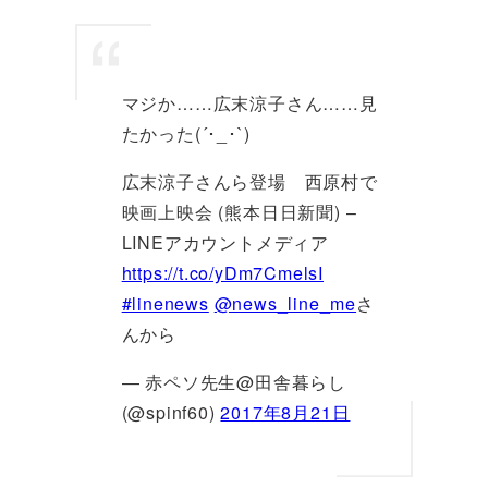
マジか……広末涼子さん……見
たかった(´･_･`)
広末涼子さんら登場 西原村で
映画上映会 (熊本日日新聞) –
LINEアカウントメディア
https://t.co/yDm7CmelsI
#linenews
@news_line_me
さ
んから
— 赤ペソ先生@田舎暮らし
(@spinf60)
2017年8月21日