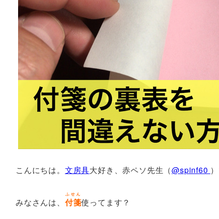
こんにちは。
文房具
大好き、赤ペソ先生（
@spinf60
）
ふせん
みなさんは、
付箋
使ってます？