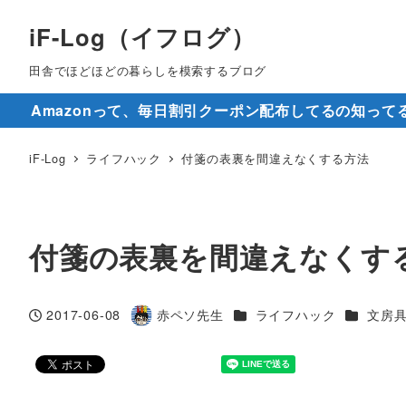
iF-Log（イフログ）
田舎でほどほどの暮らしを模索するブログ
Amazonって、毎日割引クーポン配布してるの知って
iF-Log
ライフハック
付箋の表裏を間違えなくする方法
付箋の表裏を間違えなくす
カテゴリー
カテゴリ
2017-06-08
赤ペソ先生
ライフハック
文房
投稿日
著
者