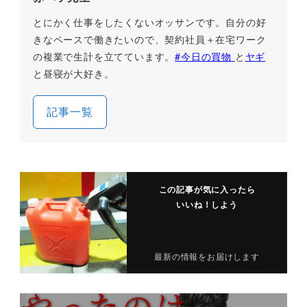
とにかく仕事をしたくないオッサンです。自分の好
きなペースで働きたいので、契約社員＋在宅ワーク
の複業で生計を立てています。
#今日の買物
と
ヤギ
と昼寝が大好き。
記事一覧
この記事が気に入ったら
いいね！しよう
最新の情報をお届けします