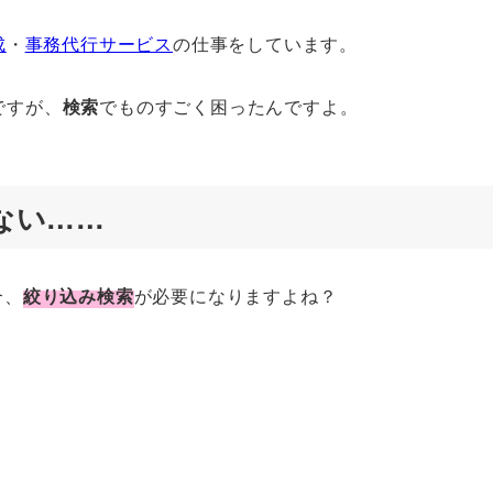
成
・
事務代行サービス
の仕事をしています。
ですが、
検索
でものすごく困ったんですよ。
きない……
合、
絞り込み検索
が必要になりますよね？