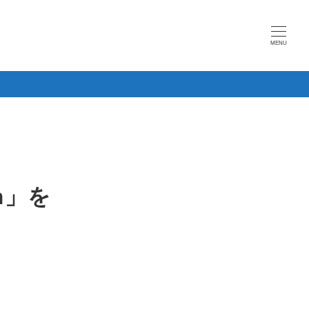
MENU
h」を