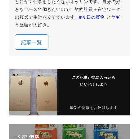
とにかく仕事をしたくないオッサンです。自分の好
きなペースで働きたいので、契約社員＋在宅ワーク
の複業で生計を立てています。
#今日の買物
と
ヤギ
と昼寝が大好き。
記事一覧
この記事が気に入ったら
いいね！しよう
最新の情報をお届けします
古い投稿