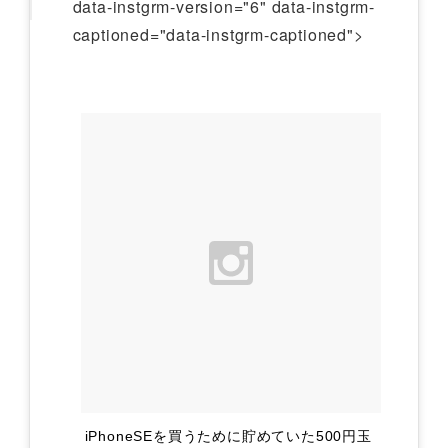
data-instgrm-version="6" data-instgrm-
captioned="data-instgrm-captioned">
iPhoneSEを買うために貯めていた500円玉