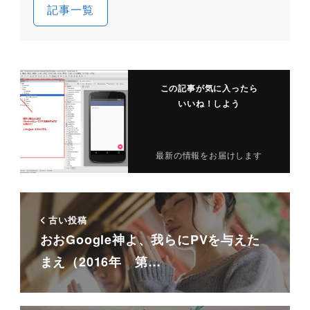
記事一覧
この記事が気に入ったら
いいね！しよう
最新の情報をお届けします
古い投稿
おおGoogle神よ、我らにPVを与えた
まえ（2016年 第…