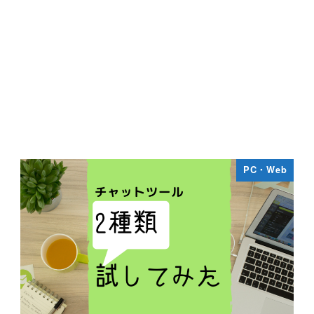
PC・Web